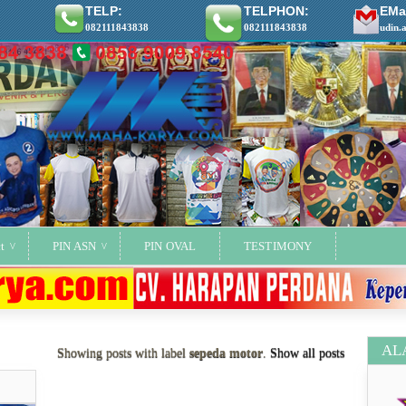
TELP:
TELPHON:
EMai
082111843838
082111843838
udin.
t
PIN ASN
PIN OVAL
TESTIMONY
AL
Showing posts with label
sepeda motor
.
Show all posts
ya..