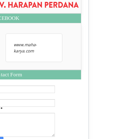
CEBOOK
www.maha-
karya.com
tact Form
e
*