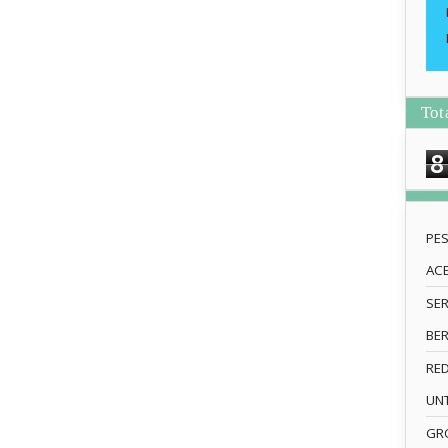
Tot
8
PE
AC
SE
BE
RE
UN
GRO