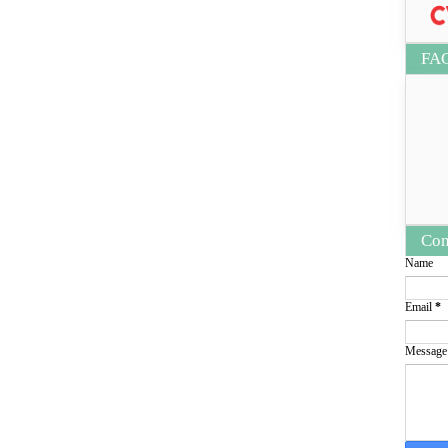
FA
Con
Name
Email
*
Messag