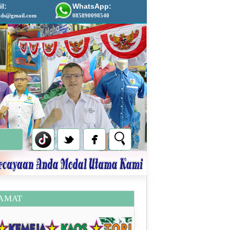
l:
WhatsApp:
ads@gmail.com
085890098540
AMAT