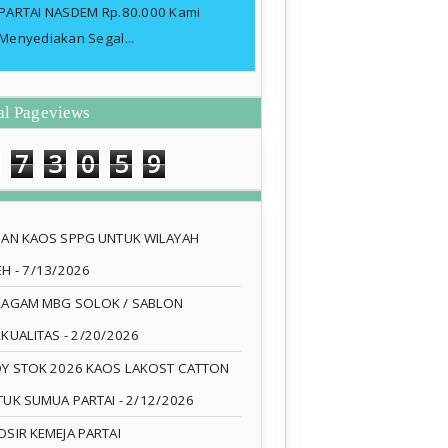
PARTAI NASDEM Rp.80.000 Kami
Menyediakan Segal...
al Pageviews
7
3
0
5
9
SAN KAOS SPPG UNTUK WILAYAH
EH
- 7/13/2026
RAGAM MBG SOLOK / SABLON
RKUALITAS
- 2/20/2026
DY STOK 2026 KAOS LAKOST CATTON
TUK SUMUA PARTAI
- 2/12/2026
SIR KEMEJA PARTAI