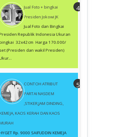
Jual Foto + bingkai
Presiden Jokowi JK
Jual Foto dan Bingkai
Presiden Republik Indonesia Ukuran
bingkai 32x42cm Harga 170.000/
set (Presiden dan wakil Presiden)
Ukur...
CONTOH ATRIBUT
PARTAI NASDEM
,STIKER,JAM DINDING,
KEMEJA, KAOS KERAH DAN KAOS
MURAH
HYGET Rp. 9000 SAIFUDDIN KEMEJA