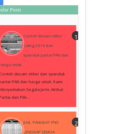
ular Posts
Contoh desain stiker
Caleg 2014 dan
spanduk partai PAN dan
harga cetak
Contoh desain stiker dan spanduk
partai PAN dan harga cetak Kami
Menyediakan Segala Jenis Atribut
Partai dan Pilk...
JUAL PANGKAT PNS
LENGKAP SEMUA