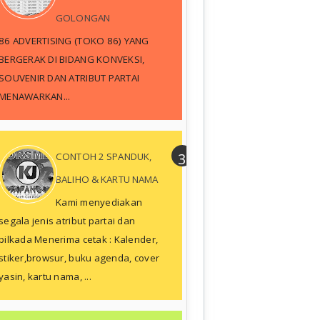
GOLONGAN
86 ADVERTISING (TOKO 86) YANG
BERGERAK DI BIDANG KONVEKSI,
SOUVENIR DAN ATRIBUT PARTAI
MENAWARKAN...
CONTOH 2 SPANDUK,
BALIHO & KARTU NAMA
Kami menyediakan
segala jenis atribut partai dan
pilkada Menerima cetak : Kalender,
stiker,browsur, buku agenda, cover
yasin, kartu nama, ...