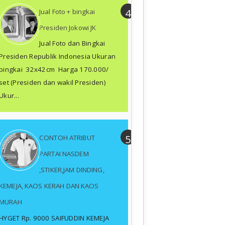
Jual Foto + bingkai
Presiden Jokowi JK
Jual Foto dan Bingkai
Presiden Republik Indonesia Ukuran
bingkai 32x42cm Harga 170.000/
set (Presiden dan wakil Presiden)
Ukur...
CONTOH ATRIBUT
PARTAI NASDEM
,STIKER,JAM DINDING,
KEMEJA, KAOS KERAH DAN KAOS
MURAH
HYGET Rp. 9000 SAIFUDDIN KEMEJA