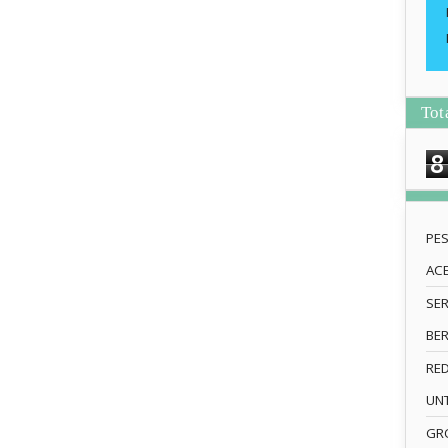
Tot
8
PE
AC
SE
BE
RE
UN
GRO