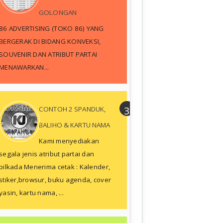
GOLONGAN
86 ADVERTISING (TOKO 86) YANG
BERGERAK DI BIDANG KONVEKSI,
SOUVENIR DAN ATRIBUT PARTAI
MENAWARKAN...
CONTOH 2 SPANDUK,
BALIHO & KARTU NAMA
Kami menyediakan
segala jenis atribut partai dan
pilkada Menerima cetak : Kalender,
stiker,browsur, buku agenda, cover
yasin, kartu nama, ...