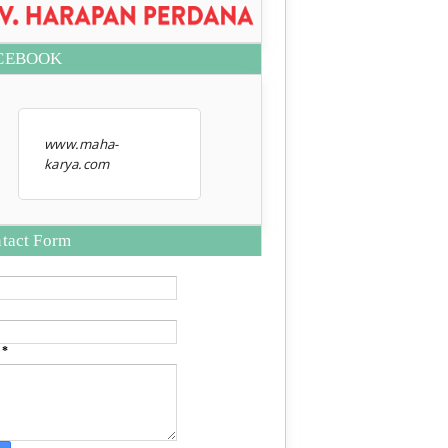
CEBOOK
www.maha-
karya.com
tact Form
e
*