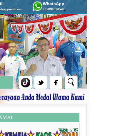
l:
WhatsApp:
ads@gmail.com
085890098540
AMAT