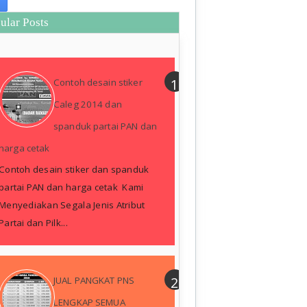
ular Posts
Contoh desain stiker
Caleg 2014 dan
spanduk partai PAN dan
harga cetak
Contoh desain stiker dan spanduk
partai PAN dan harga cetak Kami
Menyediakan Segala Jenis Atribut
Partai dan Pilk...
JUAL PANGKAT PNS
LENGKAP SEMUA