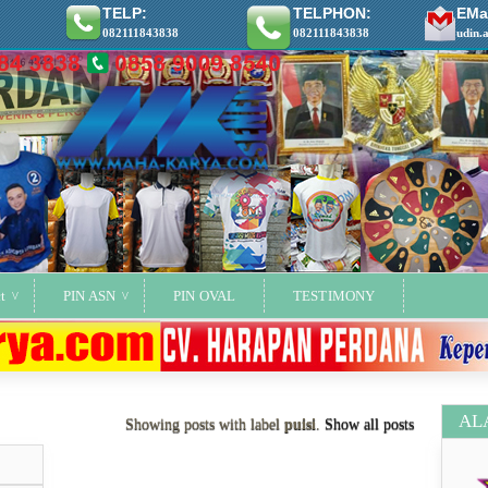
TELP:
TELPHON:
EMai
082111843838
082111843838
udin.
t
PIN ASN
PIN OVAL
TESTIMONY
AL
Showing posts with label
puisi
.
Show all posts
ya..