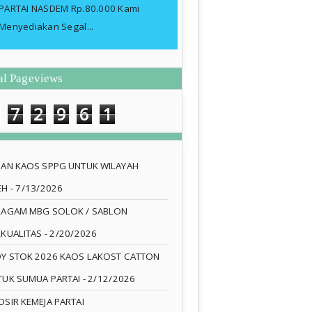
PARTAI NASDEM Rp.80.000 Kami
Menyediakan Segal...
al Pageviews
7
2
9
6
1
SAN KAOS SPPG UNTUK WILAYAH
EH
- 7/13/2026
RAGAM MBG SOLOK / SABLON
RKUALITAS
- 2/20/2026
DY STOK 2026 KAOS LAKOST CATTON
TUK SUMUA PARTAI
- 2/12/2026
SIR KEMEJA PARTAI