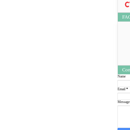
FA
Con
Name
Email
*
Messag