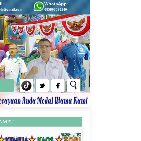
l:
WhatsApp:
ads@gmail.com
085890098540
AMAT