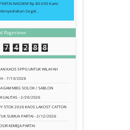
PARTAI NASDEM Rp.80.000 Kami
Menyediakan Segal...
al Pageviews
7
4
2
8
8
SAN KAOS SPPG UNTUK WILAYAH
EH
- 7/13/2026
RAGAM MBG SOLOK / SABLON
RKUALITAS
- 2/20/2026
DY STOK 2026 KAOS LAKOST CATTON
TUK SUMUA PARTAI
- 2/12/2026
SIR KEMEJA PARTAI