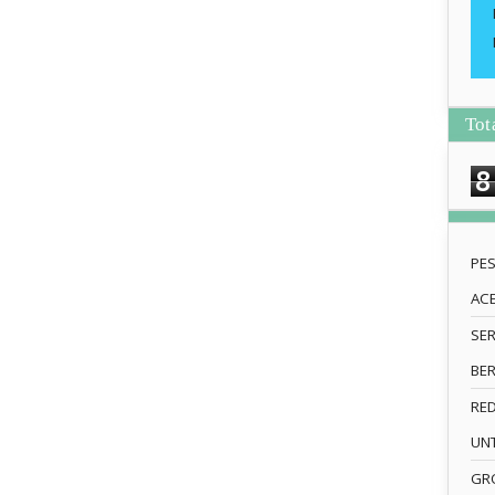
Tot
8
PE
AC
SE
BE
RE
UN
GRO