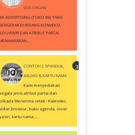
GOLONGAN
86 ADVERTISING (TOKO 86) YANG
BERGERAK DI BIDANG KONVEKSI,
SOUVENIR DAN ATRIBUT PARTAI
MENAWARKAN...
CONTOH 2 SPANDUK,
BALIHO & KARTU NAMA
Kami menyediakan
segala jenis atribut partai dan
pilkada Menerima cetak : Kalender,
stiker,browsur, buku agenda, cover
yasin, kartu nama, ...