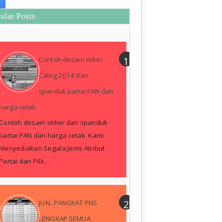
ular Posts
Contoh desain stiker
Caleg 2014 dan
spanduk partai PAN dan
harga cetak
Contoh desain stiker dan spanduk
partai PAN dan harga cetak Kami
Menyediakan Segala Jenis Atribut
Partai dan Pilk...
JUAL PANGKAT PNS
LENGKAP SEMUA