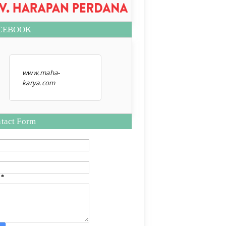
CEBOOK
www.maha-
karya.com
tact Form
e
*