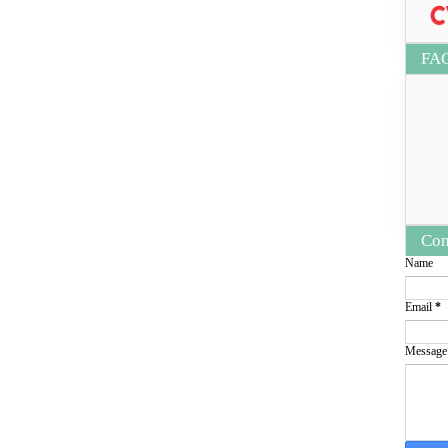
FA
Con
Name
Email
*
Messag