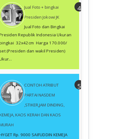
Jual Foto + bingkai
Presiden Jokowi JK
Jual Foto dan Bingkai
Presiden Republik Indonesia Ukuran
bingkai 32x42cm Harga 170.000/
set (Presiden dan wakil Presiden)
Ukur...
CONTOH ATRIBUT
PARTAI NASDEM
,STIKER,JAM DINDING,
KEMEJA, KAOS KERAH DAN KAOS
MURAH
HYGET Rp. 9000 SAIFUDDIN KEMEJA