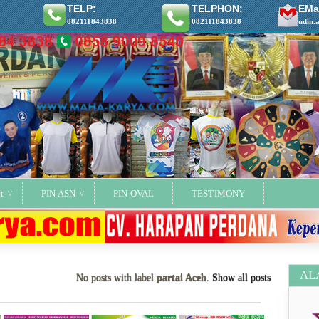
TELP:
TELPHON:
EMai
082111843838
082111843838
udin.
t
PIN ASN
PIN OVAL
TESTIMONY
AL
No posts with label
partai Aceh
.
Show all posts