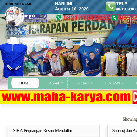
HARI INI
TELP:
HUBUNGI KAMI
August 10, 2026
08211184383
HOME
About
Contact
PIN ASN
Showing
SIRA Perjuangan Resmi Mendaftar
Sabang dan Ac
Selengkapnya..