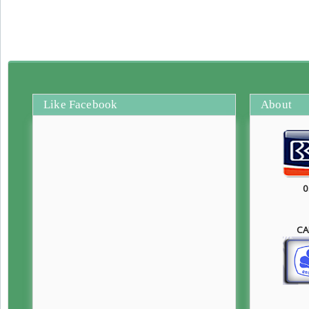
Like Facebook
About
0
CA