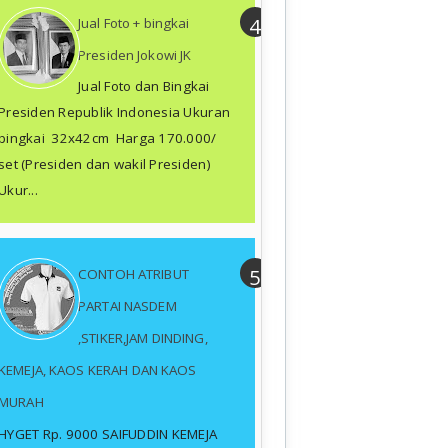
Jual Foto + bingkai
Presiden Jokowi JK
Jual Foto dan Bingkai
Presiden Republik Indonesia Ukuran
bingkai 32x42cm Harga 170.000/
set (Presiden dan wakil Presiden)
Ukur...
CONTOH ATRIBUT
PARTAI NASDEM
,STIKER,JAM DINDING,
KEMEJA, KAOS KERAH DAN KAOS
MURAH
HYGET Rp. 9000 SAIFUDDIN KEMEJA