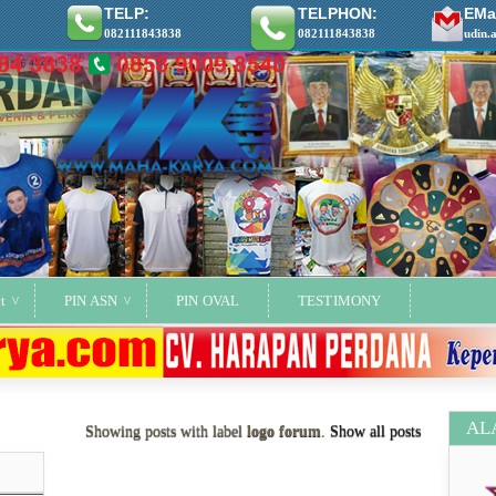
TELP:
TELPHON:
EMai
082111843838
082111843838
udin.
t
PIN ASN
PIN OVAL
TESTIMONY
AL
Showing posts with label
logo forum
.
Show all posts
ya..