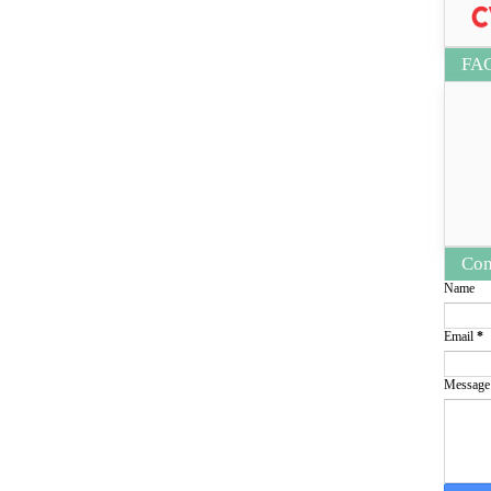
FA
Con
Name
Email
*
Messag