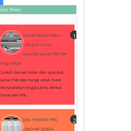
ular Posts
Contoh desain stiker
Caleg 2014 dan
spanduk partai PAN dan
harga cetak
Contoh desain stiker dan spanduk
partai PAN dan harga cetak Kami
Menyediakan Segala Jenis Atribut
Partai dan Pilk...
JUAL PANGKAT PNS
LENGKAP SEMUA