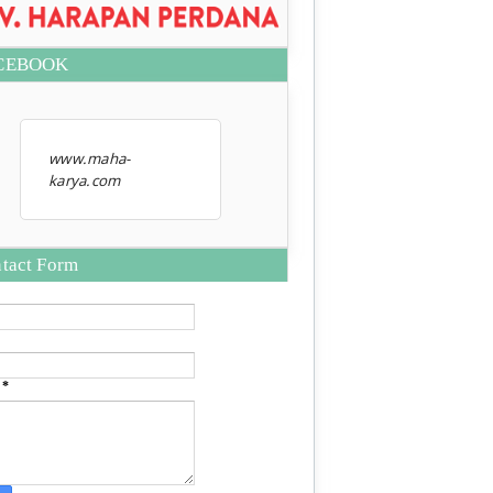
CEBOOK
www.maha-
karya.com
tact Form
e
*