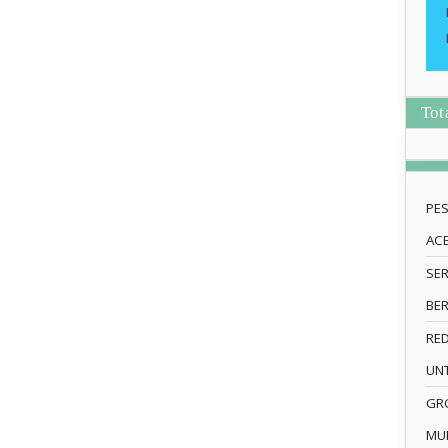
Tot
PE
AC
SE
BE
RE
UN
GRO
MU