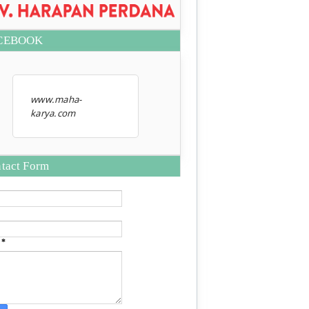
CEBOOK
www.maha-
karya.com
tact Form
e
*