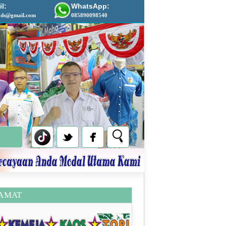
l:
WhatsApp:
ads@gmail.com
085890098540
AMAT