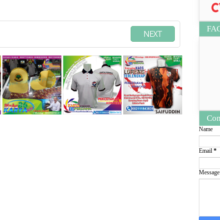
FA
NEXT
Con
Name
Email
*
Messag