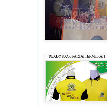
SEMBAKO / SHOPING BAG / SISTEM
SUBLIM
READY KAOS PARTAI TERMURAH |
Selengkapn
KAOS HYGET | KAOS PE DOBLE | K
KATUN | KAOS LAKOSTE