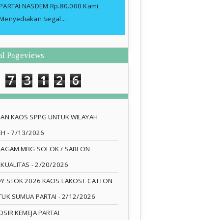
PARTAI NASDEM Rp.80.000 Kami
Menyediakan Segal...
al Pageviews
7
3
1
2
6
SAN KAOS SPPG UNTUK WILAYAH
EH
- 7/13/2026
RAGAM MBG SOLOK / SABLON
RKUALITAS
- 2/20/2026
DY STOK 2026 KAOS LAKOST CATTON
TUK SUMUA PARTAI
- 2/12/2026
SIR KEMEJA PARTAI