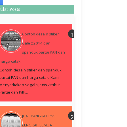
ular Posts
Contoh desain stiker
Caleg 2014 dan
spanduk partai PAN dan
harga cetak
Contoh desain stiker dan spanduk
partai PAN dan harga cetak Kami
Menyediakan Segala Jenis Atribut
Partai dan Pilk...
JUAL PANGKAT PNS
LENGKAP SEMUA