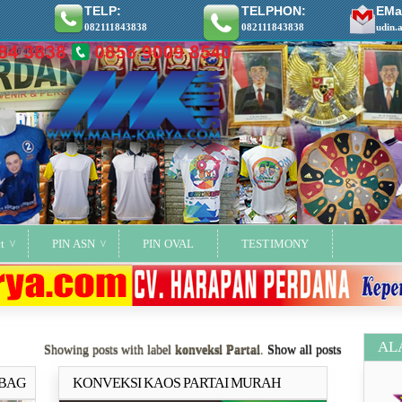
TELP:
TELPHON:
EMai
082111843838
082111843838
udin.
t
PIN ASN
PIN OVAL
TESTIMONY
AL
Showing posts with label
konveksi Partai
.
Show all posts
 BAG
KONVEKSI KAOS PARTAI MURAH
ya..
Selengkapnya..