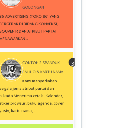
GOLONGAN
86 ADVERTISING (TOKO 86) YANG
BERGERAK DI BIDANG KONVEKSI,
SOUVENIR DAN ATRIBUT PARTAI
MENAWARKAN...
CONTOH 2 SPANDUK,
BALIHO & KARTU NAMA
Kami menyediakan
segala jenis atribut partai dan
pilkada Menerima cetak : Kalender,
stiker,browsur, buku agenda, cover
yasin, kartu nama, ...