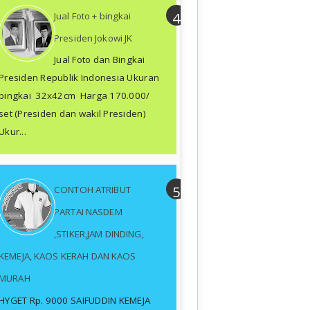
Jual Foto + bingkai
Presiden Jokowi JK
Jual Foto dan Bingkai
Presiden Republik Indonesia Ukuran
bingkai 32x42cm Harga 170.000/
set (Presiden dan wakil Presiden)
Ukur...
CONTOH ATRIBUT
PARTAI NASDEM
,STIKER,JAM DINDING,
KEMEJA, KAOS KERAH DAN KAOS
MURAH
HYGET Rp. 9000 SAIFUDDIN KEMEJA