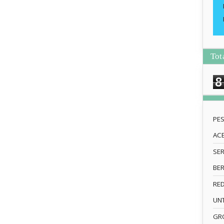
Tot
8
PE
AC
SE
BE
RE
UN
GRO