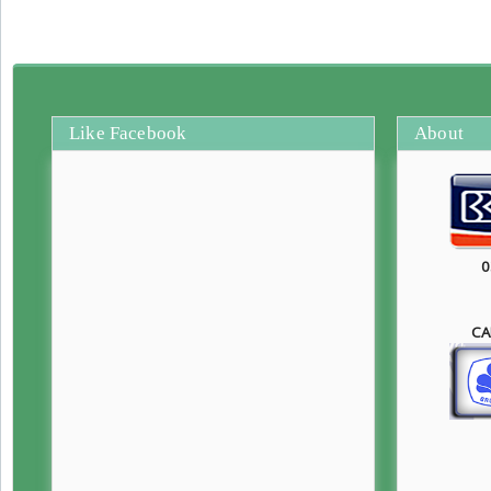
Like Facebook
About
0
CA