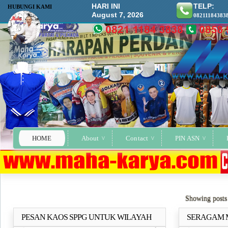
HARI INI
TELP:
HUBUNGI KAMI
August 7, 2026
08211184383
HOME
About
Contact
PIN ASN
Showing posts
PESAN KAOS SPPG UNTUK WILAYAH
SERAGAM M
Selengkapnya..