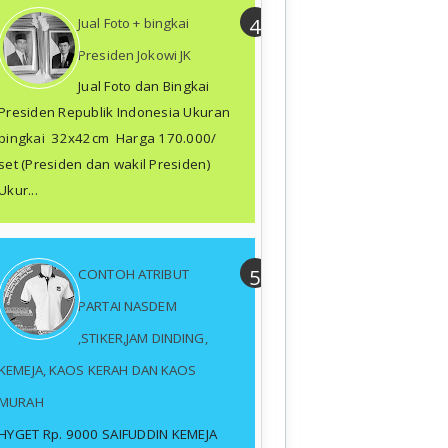
Jual Foto + bingkai
Presiden Jokowi JK
Jual Foto dan Bingkai
Presiden Republik Indonesia Ukuran
bingkai 32x42cm Harga 170.000/
set (Presiden dan wakil Presiden)
Ukur...
CONTOH ATRIBUT
PARTAI NASDEM
,STIKER,JAM DINDING,
KEMEJA, KAOS KERAH DAN KAOS
MURAH
HYGET Rp. 9000 SAIFUDDIN KEMEJA