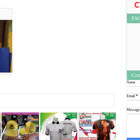
ya..
FA
Con
Name
Email
*
Messag