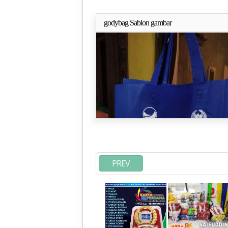
godybag Sablon gambar
Selengkapn
PREV