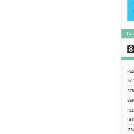
Tot
8
PE
AC
SE
BE
RE
UN
GRO