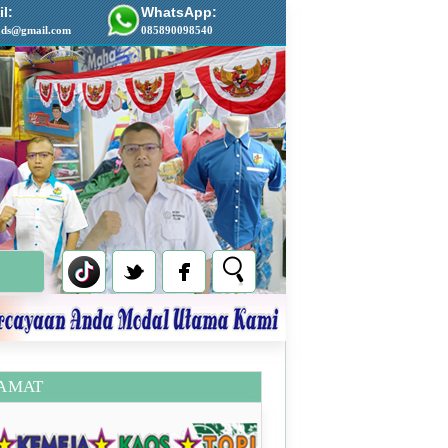
l:
WhatsApp:
ads@gmail.com
085890098540
AMAT