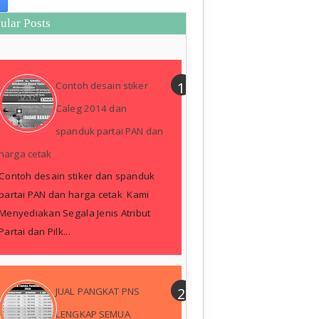
ular Posts
Contoh desain stiker
Caleg 2014 dan
spanduk partai PAN dan
harga cetak
Contoh desain stiker dan spanduk
partai PAN dan harga cetak Kami
Menyediakan Segala Jenis Atribut
Partai dan Pilk...
JUAL PANGKAT PNS
LENGKAP SEMUA