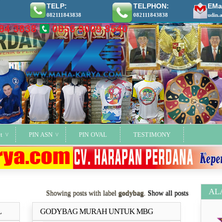
TELP:
TELPHON:
EMai
082111843838
082111843838
udin.
t
PIN ASN
PIN OVAL
TESTIMONY
AL
Showing posts with label
godybag
.
Show all posts
L
GODYBAG MURAH UNTUK MBG
ya..
Selengkapnya..