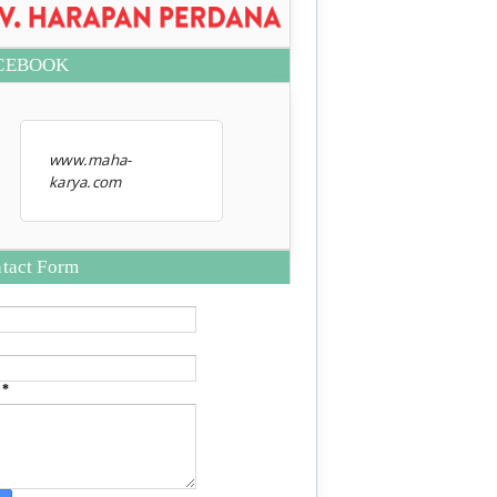
CEBOOK
www.maha-
karya.com
tact Form
e
*