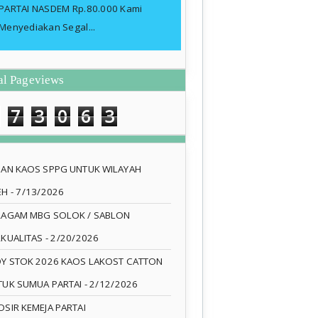
PARTAI NASDEM Rp.80.000 Kami
Menyediakan Segal...
al Pageviews
7
3
0
6
3
SAN KAOS SPPG UNTUK WILAYAH
EH
- 7/13/2026
RAGAM MBG SOLOK / SABLON
RKUALITAS
- 2/20/2026
DY STOK 2026 KAOS LAKOST CATTON
TUK SUMUA PARTAI
- 2/12/2026
SIR KEMEJA PARTAI