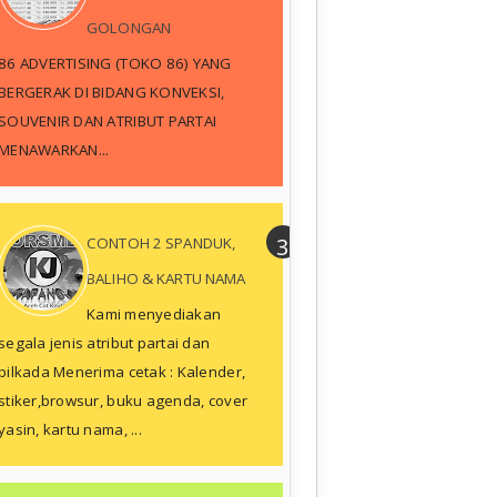
GOLONGAN
86 ADVERTISING (TOKO 86) YANG
BERGERAK DI BIDANG KONVEKSI,
SOUVENIR DAN ATRIBUT PARTAI
MENAWARKAN...
CONTOH 2 SPANDUK,
BALIHO & KARTU NAMA
Kami menyediakan
segala jenis atribut partai dan
pilkada Menerima cetak : Kalender,
stiker,browsur, buku agenda, cover
yasin, kartu nama, ...