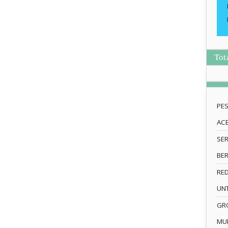
Tot
PE
AC
SE
BE
RE
UN
GRO
MU