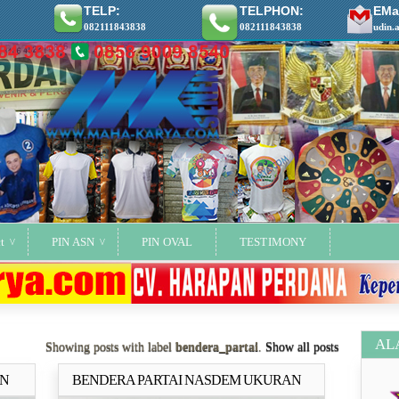
TELP:
TELPHON:
EMai
082111843838
082111843838
udin.
t
PIN ASN
PIN OVAL
TESTIMONY
AL
Showing posts with label
bendera_partai
.
Show all posts
AN
BENDERA PARTAI NASDEM UKURAN
ya..
Selengkapnya..