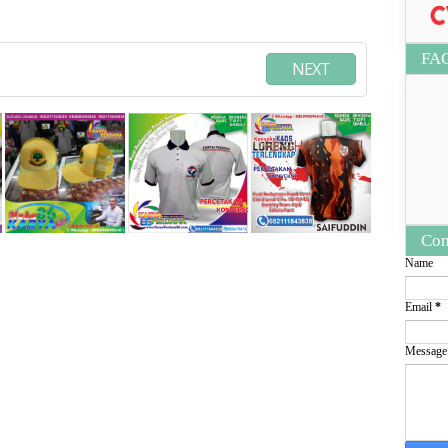
FA
NEXT
Con
Name
Email
*
Messag