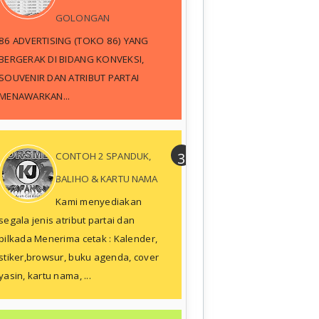
GOLONGAN
86 ADVERTISING (TOKO 86) YANG
BERGERAK DI BIDANG KONVEKSI,
SOUVENIR DAN ATRIBUT PARTAI
MENAWARKAN...
CONTOH 2 SPANDUK,
BALIHO & KARTU NAMA
Kami menyediakan
segala jenis atribut partai dan
pilkada Menerima cetak : Kalender,
stiker,browsur, buku agenda, cover
yasin, kartu nama, ...