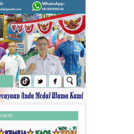
l:
WhatsApp:
ads@gmail.com
085890098540
AMAT