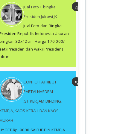
Jual Foto + bingkai
Presiden Jokowi JK
Jual Foto dan Bingkai
Presiden Republik Indonesia Ukuran
bingkai 32x42cm Harga 170.000/
set (Presiden dan wakil Presiden)
Ukur...
CONTOH ATRIBUT
PARTAI NASDEM
,STIKER,JAM DINDING,
KEMEJA, KAOS KERAH DAN KAOS
MURAH
HYGET Rp. 9000 SAIFUDDIN KEMEJA