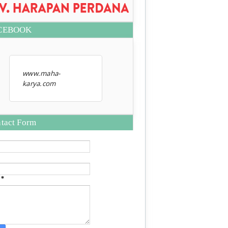
CEBOOK
www.maha-
karya.com
tact Form
e
*