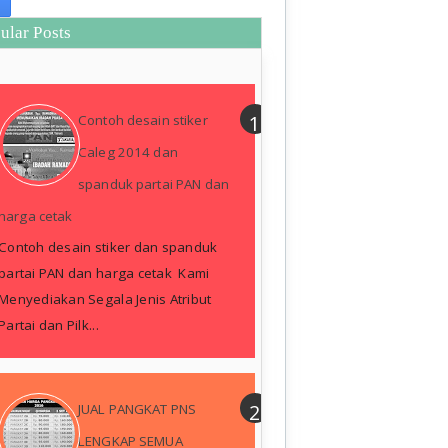
ular Posts
Contoh desain stiker
Caleg 2014 dan
spanduk partai PAN dan
harga cetak
Contoh desain stiker dan spanduk
partai PAN dan harga cetak Kami
Menyediakan Segala Jenis Atribut
Partai dan Pilk...
JUAL PANGKAT PNS
LENGKAP SEMUA