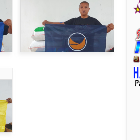
60X90CM
ya..