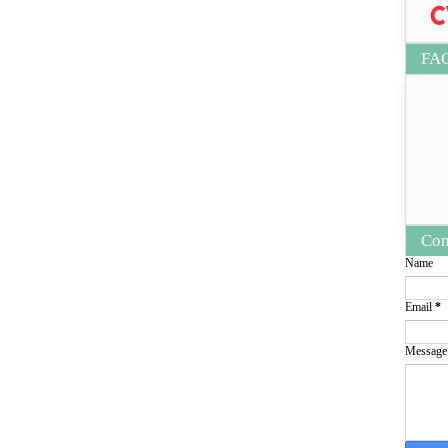
FA
Con
Name
Email
*
Messag