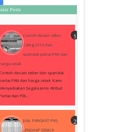
ular Posts
Contoh desain stiker
Caleg 2014 dan
spanduk partai PAN dan
harga cetak
Contoh desain stiker dan spanduk
partai PAN dan harga cetak Kami
Menyediakan Segala Jenis Atribut
Partai dan Pilk...
JUAL PANGKAT PNS
LENGKAP SEMUA