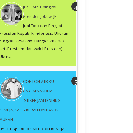
Jual Foto + bingkai
Presiden Jokowi JK
Jual Foto dan Bingkai
Presiden Republik Indonesia Ukuran
bingkai 32x42cm Harga 170.000/
set (Presiden dan wakil Presiden)
Ukur...
CONTOH ATRIBUT
PARTAI NASDEM
,STIKER,JAM DINDING,
KEMEJA, KAOS KERAH DAN KAOS
MURAH
HYGET Rp. 9000 SAIFUDDIN KEMEJA