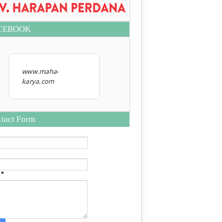
CEBOOK
www.maha-
karya.com
tact Form
e
*