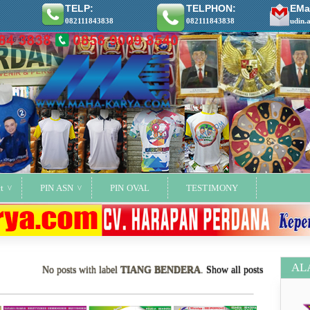
TELP:
TELPHON:
EMai
082111843838
082111843838
udin.
t
PIN ASN
PIN OVAL
TESTIMONY
AL
No posts with label
TIANG BENDERA
.
Show all posts