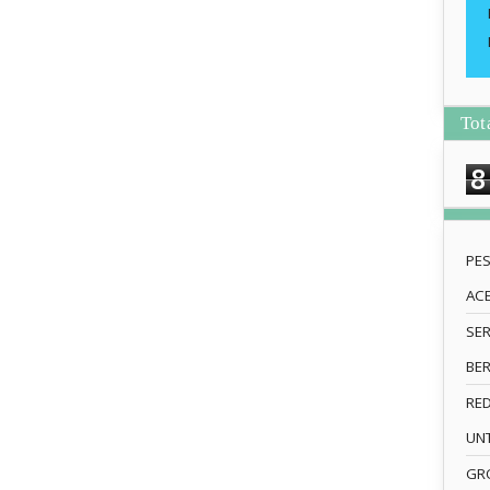
Tot
8
PE
AC
SE
BE
RE
UN
GRO