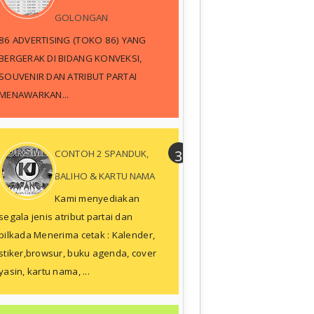
GOLONGAN
86 ADVERTISING (TOKO 86) YANG
BERGERAK DI BIDANG KONVEKSI,
SOUVENIR DAN ATRIBUT PARTAI
MENAWARKAN...
CONTOH 2 SPANDUK,
BALIHO & KARTU NAMA
Kami menyediakan
segala jenis atribut partai dan
pilkada Menerima cetak : Kalender,
stiker,browsur, buku agenda, cover
yasin, kartu nama, ...