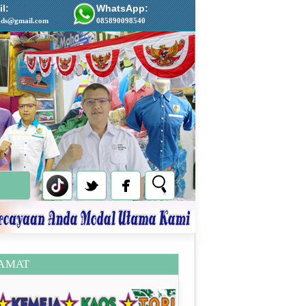
l:
WhatsApp:
ads@gmail.com
085890098540
AMAT