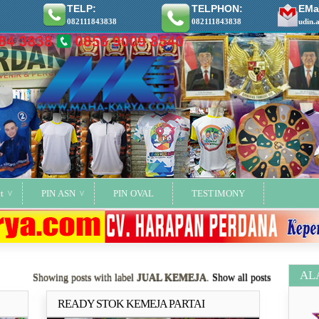
TELP:
TELPHON:
EMai
082111843838
082111843838
udin.
t
PIN ASN
PIN OVAL
TESTIMONY
AL
Showing posts with label
JUAL KEMEJA
.
Show all posts
READY STOK KEMEJA PARTAI
ya..
Selengkapnya..