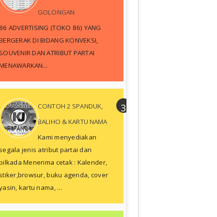
GOLONGAN
86 ADVERTISING (TOKO 86) YANG
BERGERAK DI BIDANG KONVEKSI,
SOUVENIR DAN ATRIBUT PARTAI
MENAWARKAN...
CONTOH 2 SPANDUK,
BALIHO & KARTU NAMA
Kami menyediakan
segala jenis atribut partai dan
pilkada Menerima cetak : Kalender,
stiker,browsur, buku agenda, cover
yasin, kartu nama, ...