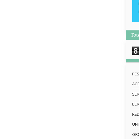
Tot
8
PE
AC
SE
BE
RE
UN
GRO