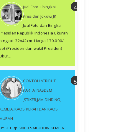
Jual Foto + bingkai
Presiden Jokowi JK
Jual Foto dan Bingkai
Presiden Republik Indonesia Ukuran
bingkai 32x42cm Harga 170.000/
set (Presiden dan wakil Presiden)
Ukur...
CONTOH ATRIBUT
PARTAI NASDEM
,STIKER,JAM DINDING,
KEMEJA, KAOS KERAH DAN KAOS
MURAH
HYGET Rp. 9000 SAIFUDDIN KEMEJA