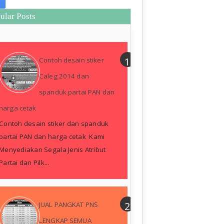
ular Posts
Contoh desain stiker
Caleg 2014 dan
spanduk partai PAN dan
harga cetak
Contoh desain stiker dan spanduk
partai PAN dan harga cetak Kami
Menyediakan Segala Jenis Atribut
Partai dan Pilk...
JUAL PANGKAT PNS
LENGKAP SEMUA