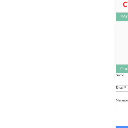
FA
Con
Name
Email
*
Messag