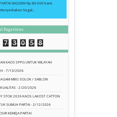
PARTAI NASDEM Rp.80.000 Kami
Menyediakan Segal...
al Pageviews
7
3
0
5
8
SAN KAOS SPPG UNTUK WILAYAH
EH
- 7/13/2026
RAGAM MBG SOLOK / SABLON
RKUALITAS
- 2/20/2026
DY STOK 2026 KAOS LAKOST CATTON
TUK SUMUA PARTAI
- 2/12/2026
SIR KEMEJA PARTAI