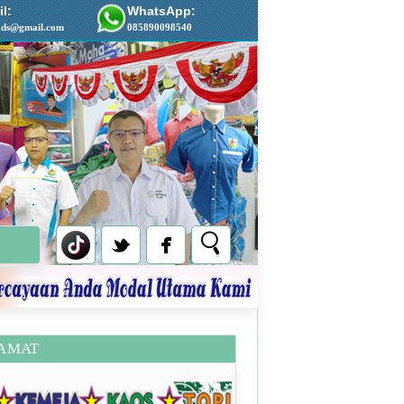
l:
WhatsApp:
ads@gmail.com
085890098540
AMAT