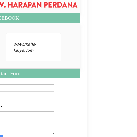
CEBOOK
www.maha-
karya.com
tact Form
e
*