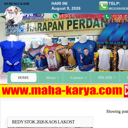
HARI INI
TELP:
HUBUNGI KAMI
August 9, 2026
08211184383
HOME
About
Contact
PIN ASN
Showing post
REDY STOK 2026 KAOS LAKOST
Selengkapnya..