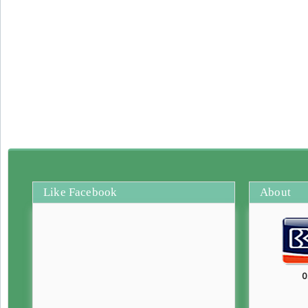
Like Facebook
About
0