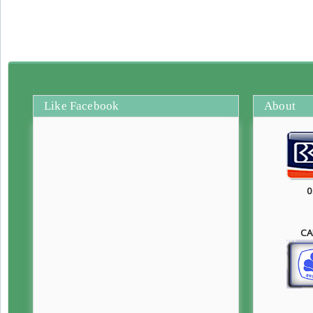
Like Facebook
About
0
CA