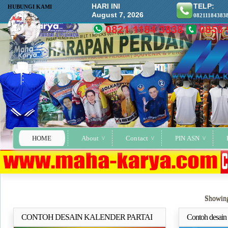
HARI INI
TELP:
HUBUNGI KAMI
August 7, 2026
08211184383
HOME
About
Contact
PIN ASN
Showing
CONTOH DESAIN KALENDER PARTAI
Contoh desain 
Selengkapnya..